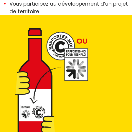
Vous participez au développement d’un
projet
de territoire